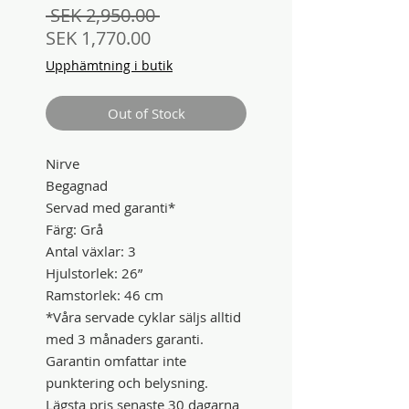
Regular
 SEK 2,950.00 
Sale
Price
SEK 1,770.00
Price
Upphämtning i butik
Out of Stock
Nirve
Begagnad
Servad med garanti*
Färg: Grå
Antal växlar: 3
Hjulstorlek: 26”
Ramstorlek: 46 cm
*Våra servade cyklar säljs alltid
med 3 månaders garanti.
Garantin omfattar inte
punktering och belysning.
Lägsta pris senaste 30 dagarna