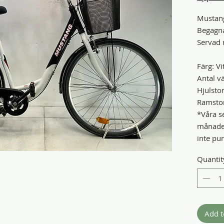
Mustan
Begagn
Servad 
Färg: Vi
Antal vä
Hjulstor
Ramstor
*Våra se
månader
inte pu
Quantit
Add t