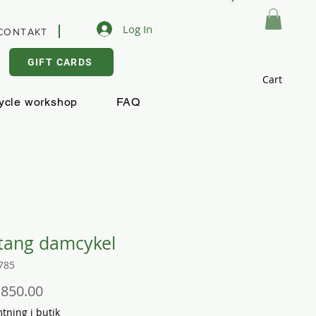
Log In
CONTAKT
GIFT CARDS
Cart
ycle workshop
FAQ
tang damcykel
785
Price
,850.00
ning i butik