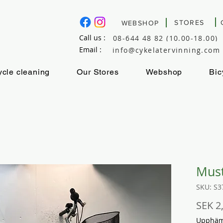
STORES
WEBSHOP
Call us :
08-644 48 82 (10.00-18.00)
Email :
info@cykelatervinning.com
ycle cleaning
Our Stores
Webshop
Bic
Mus
SKU: S3
SEK 2
Upphämt