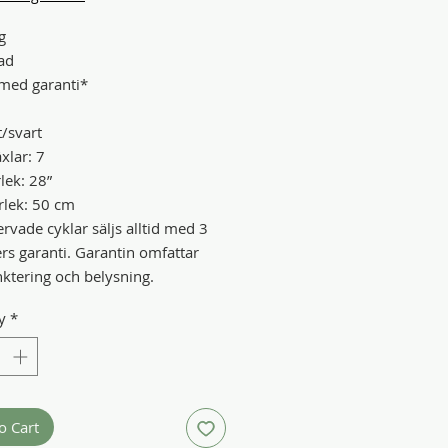
g
ad
med garanti*
t/svart
xlar: 7
lek: 28”
lek: 50 cm
rvade cyklar säljs alltid med 3
s garanti. Garantin omfattar
nktering och belysning.
y
*
o Cart