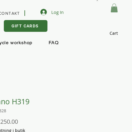
Log In
CONTAKT
GIFT CARDS
Cart
ycle workshop
FAQ
ano H319
828
Price
,250.00
ning i butik