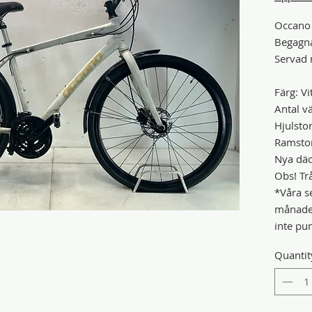
Occano
Begagn
Servad 
Färg: Vi
Antal vä
Hjulstor
Ramstor
Nya dä
Obs! Trå
*Våra se
månader
inte pu
Quantit