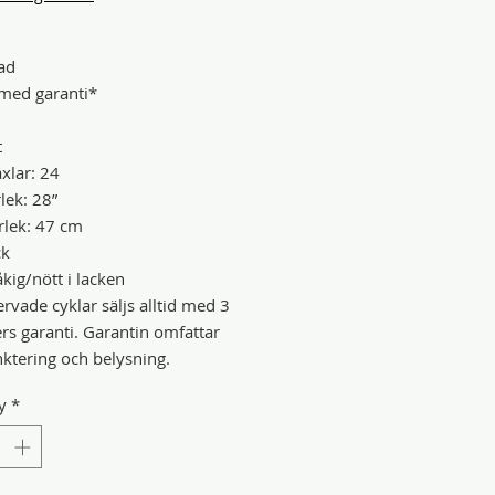
ad
med garanti*
t
xlar: 24
lek: 28”
lek: 47 cm
ck
kig/nött i lacken
rvade cyklar säljs alltid med 3
s garanti. Garantin omfattar
nktering och belysning.
y
*