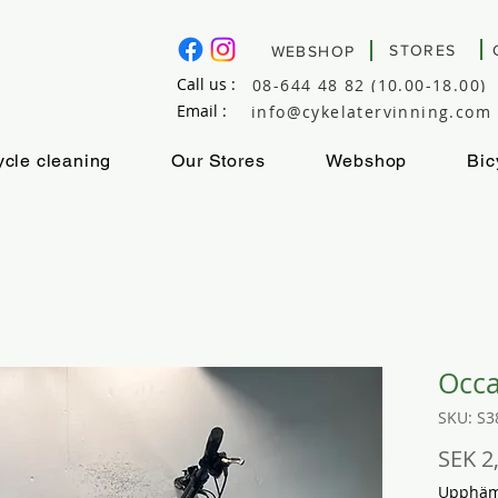
STORES
WEBSHOP
Call us :
08-644 48 82 (10.00-18.00)
Email :
info@cykelatervinning.com
ycle cleaning
Our Stores
Webshop
Bic
Occ
SKU: S3
SEK 2
Upphämt