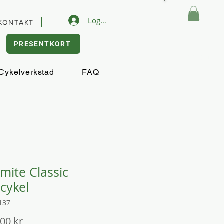
Logga in
KONTAKT
PRESENTKORT
Kundvagn
Cykelverkstad
FAQ
mite Classic
cykel
137
Pris
,00 kr