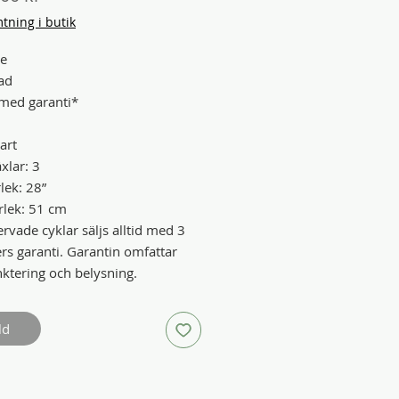
ning i butik
te
ad
med garanti*
art
xlar: 3
lek: 28”
lek: 51 cm
rvade cyklar säljs alltid med 3
s garanti. Garantin omfattar
nktering och belysning.
ld