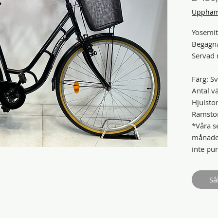
Upphämt
Yosemi
Begagn
Servad 
Färg: Sv
Antal vä
Hjulstor
Ramstor
*Våra se
månader
inte pu
Så