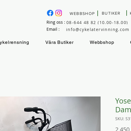
BUTIKER
WEBBSHOP
Ring oss :
08-644 48 82 (10.00-18.00)
Email :
info@cykelatervinning.com
ykelrensning
Våra Butiker
Webbshop
Yose
Dam
SKU: S3
2 450