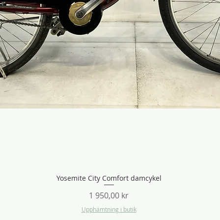
Yosemite City Comfort damcykel
Snabbvisning
Pris
1 950,00 kr
Upphämtning i butik