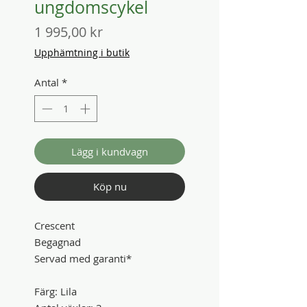
ungdomscykel
Pris
1 995,00 kr
Upphämtning i butik
Antal
*
Lägg i kundvagn
Köp nu
Crescent
Begagnad
Servad med garanti*
Färg: Lila