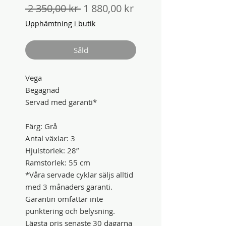
Ordinarie
Reapris
 2 350,00 kr 
1 880,00 kr
pris
Upphämtning i butik
Såld
Vega
Begagnad
Servad med garanti*
Färg: Grå
Antal växlar: 3
Hjulstorlek: 28”
Ramstorlek: 55 cm
*Våra servade cyklar säljs alltid
med 3 månaders garanti.
Garantin omfattar inte
punktering och belysning.
Lägsta pris senaste 30 dagarna