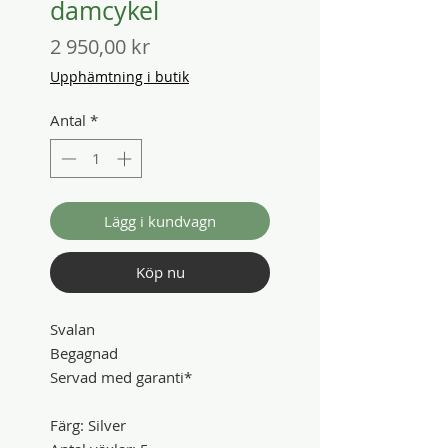
damcykel
Pris
2 950,00 kr
Upphämtning i butik
Antal
*
Lägg i kundvagn
Köp nu
Svalan
Begagnad
Servad med garanti*
Färg: Silver