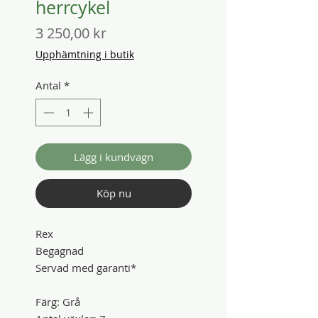
herrcykel
Pris
3 250,00 kr
Upphämtning i butik
Antal
*
Lägg i kundvagn
Köp nu
Rex
Begagnad
Servad med garanti*
Färg: Grå