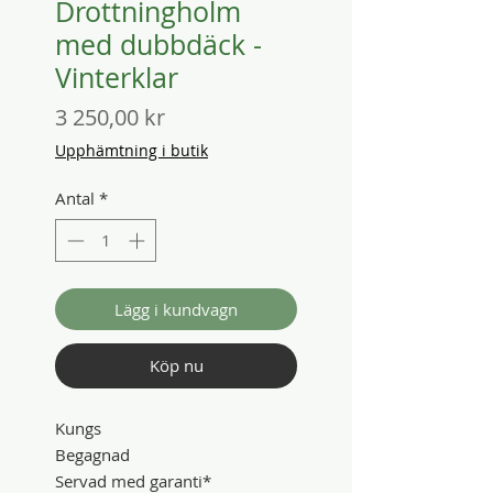
Drottningholm
med dubbdäck -
Vinterklar
Pris
3 250,00 kr
Upphämtning i butik
Antal
*
Lägg i kundvagn
Köp nu
Kungs
Begagnad
Servad med garanti*