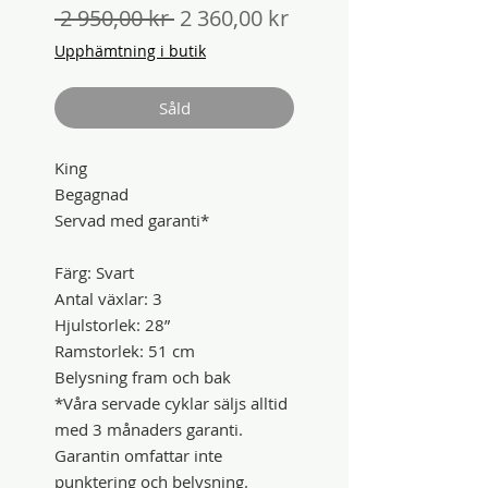
Ordinarie
Reapris
 2 950,00 kr 
2 360,00 kr
pris
Upphämtning i butik
Såld
King
Begagnad
Servad med garanti*
Färg: Svart
Antal växlar: 3
Hjulstorlek: 28”
Ramstorlek: 51 cm
Belysning fram och bak
*Våra servade cyklar säljs alltid
med 3 månaders garanti.
Garantin omfattar inte
punktering och belysning.