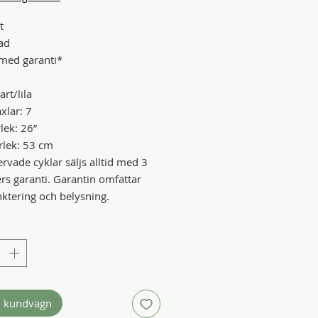
t
ad
med garanti*
art/lila
xlar: 7
lek: 26”
lek: 53 cm
rvade cyklar säljs alltid med 3
s garanti. Garantin omfattar
nktering och belysning.
i kundvagn