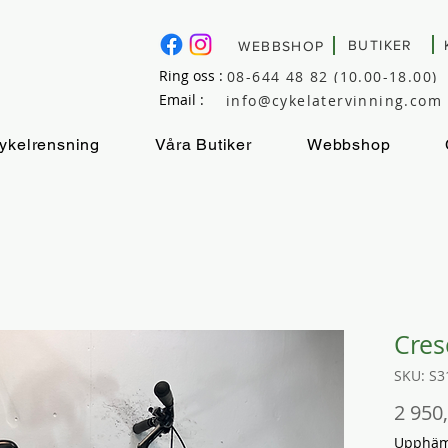
BUTIKER
WEBBSHOP
Ring oss :
08-644 48 82 (10.00-18.00)
Email :
info@cykelatervinning.com
ykelrensning
Våra Butiker
Webbshop
Cres
SKU: S3
2 950
Upphämt