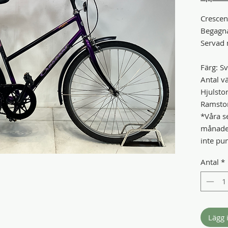
Crescen
Begagn
Servad 
Färg: Sv
Antal vä
Hjulstor
Ramstor
*Våra se
månader
inte pu
Antal
*
Lägg 